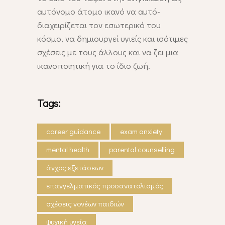
αυτόνομο άτομο ικανό να αυτό-
διαχειρίζεται τον εσωτερικό του
κόσμο, να δημιουργεί υγιείς και ισότιμες
σχέσεις με τους άλλους και να ζει μια
ικανοποιητική για το ίδιο ζωή.
Tags:
career guidance
exam anxiety
mental health
parental counselling
άγχος εξετάσεων
επαγγελματικός προσανατολισμός
σχέσεις γονέων παιδιών
ψυχική υγεία