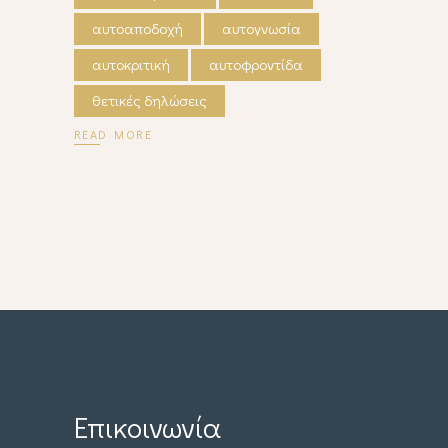
αυτοαποδοχή
αυτογνωσία
αυτοκριτική
αυτοφροντίδα
θετικές δηλώσεις
READ MORE
Επικοινωνία