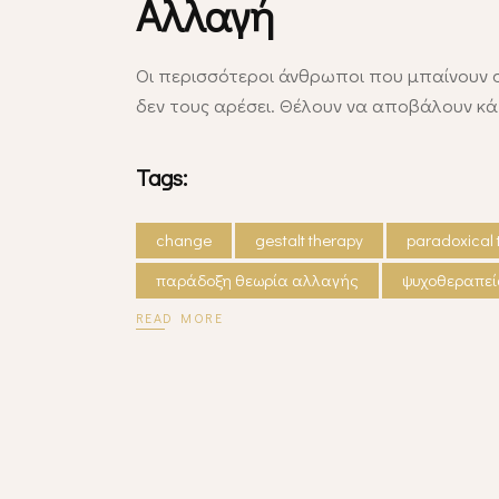
Αλλαγή
Οι περισσότεροι άνθρωποι που μπαίνουν σ
δεν τους αρέσει. Θέλουν να αποβάλουν κάπ
Tags:
change
gestalt therapy
paradoxical 
παράδοξη θεωρία αλλαγής
ψυχοθεραπε
READ MORE