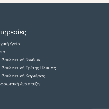
πηρεσίες
χική Υγεία
εία
μβουλευτική Γονέων
μβουλευτική Τρίτης Ηλικίας
μβουλευτική Καριέρας
οσωπική Ανάπτυξη