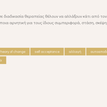
ε διαδικασία θεραπείας θέλουν να αλλάξουν κάτι από τον
οια αρνητική για τους ίδιους συμπεριφορά, στάση, σκέψη 
theory of change
self acceptance
αλλαγή
αυτοαποδ
ία