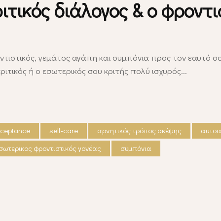
ιτικός διάλογος & ο φροντ
ντιστικός, γεμάτος αγάπη και συμπόνια προς τον εαυτό σου
κριτικός ή ο εσωτερικός σου κριτής πολύ ισχυρός
cceptance
self-care
αρνητικός τρόπος σκέψης
αυτο
σωτερικος φροντιστικός γονέας
συμπόνια