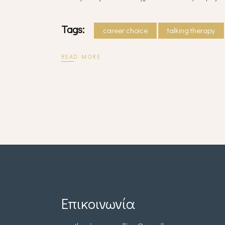
Tags:
career choice
talking therapy
READ MORE
Επικοινωνία