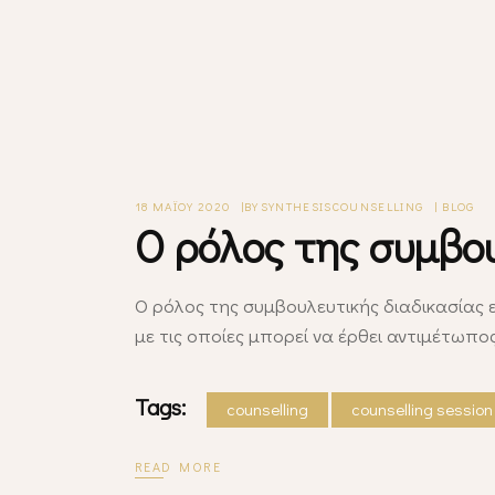
18 ΜΑΪ́ΟΥ 2020
BY
SYNTHESISCOUNSELLING
BLOG
Ο ρόλος της συμβο
Ο ρόλος της συμβουλευτικής διαδικασίας 
με τις οποίες μπορεί να έρθει αντιμέτωπο
Tags:
counselling
counselling session
READ MORE